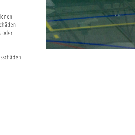
edenen
tschäden
s oder
d
nsschäden.