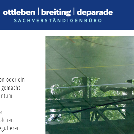
son oder ein
h gemacht
gentum
h
e
solchen
egulieren